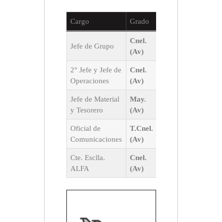
Cargo
Grado
Nombre
Apellid
Cnel.
Oscar
LUMI
Jefe de Grupo
(Av)
E.
BURG
2° Jefe y Jefe de
Cnel.
Walter
MART
Operaciones
(Av)
A.
ROSS
Jefe de Material
May.
AROS
Ruben
y Tesorero
(Av)
GÓME
Oficial de
T.Cnel.
Edgardo
MENÉ
Comunicaciones
(Av)
R.
GONZ
Cte. Esclla.
Cnel.
Roberto
CARD
ALFA
(Av)
B.
CUBIL