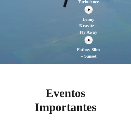
Turbulence
Lenny
Kravitz –
Fly Away
Fatboy Slim
– Sunset
Eventos
Importantes