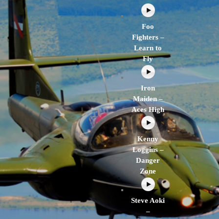
Foo
Fighters –
Learn to
Fly
Iron
Maiden –
Aces High
Kenny
Loggins –
Danger
Zone
Steve Aoki
–