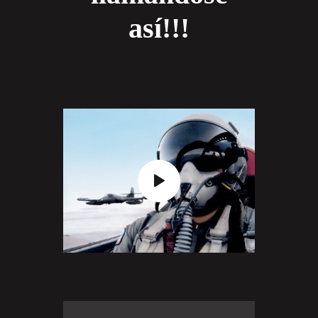
así!!!