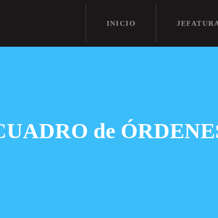
INICIO
INICIO
JEFATUR
JEFATURA
HISTORIA
GALERÍA
CUADRO de ÓRDENE