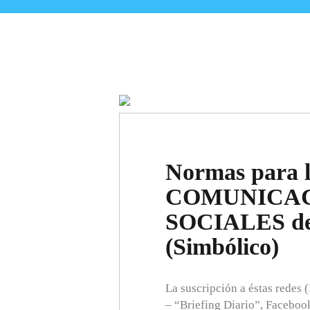
Normas para 
COMUNICAC
SOCIALES del
(Simbólico)
La suscripción a éstas redes 
– “Briefing Diario”, Faceboo